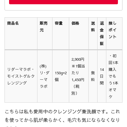
商品名
販売
容量
価格
送
返
推し
元
料
金
ポイ
保
ント
証
商品名
販売
容量
価格
送
返
推し
・初
2,900円
元
料
金
ポイ
回1本
(株)
※1個当
保
ント
リダーマラボ・
14
購入
リ･ダ
150g×2
たり
無
証
モイストゲルク
日
でも
ーマ
個
1,450円
料
レンジング
間
う1本
ラボ
（税
オマ
別）
ケ
こちらは私も愛用中のクレンジング兼洗顔です。これ
を使ってから肌が柔らかく、毛穴も気にならなくなり