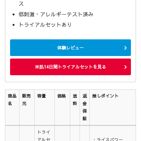
ス
低刺激・アレルギーテスト済み
トライアルセットあり
体験レビュー
米肌14日間トライアルセットを見る
商品
販売
容量
価格
送
返
推しポイント
名
元
料
金
保
証
商品
販売
容量
価格
送
返
推しポイント
トライ
名
元
料
金
アルセ
・ライスパワー