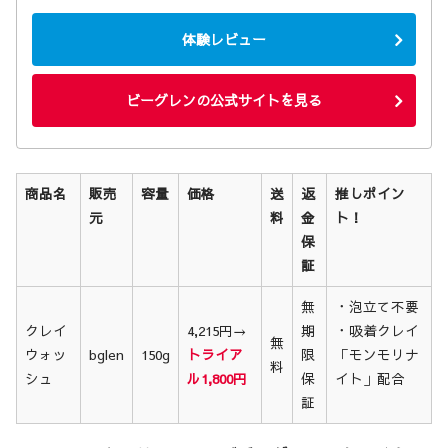
体験レビュー
ビーグレンの公式サイトを見る
商品名
販売
容量
価格
送
返
推しポイン
元
料
金
ト！
保
証
無
・泡立て不要
クレイ
4,215円→
期
・吸着クレイ
無
ウォッ
bglen
150g
トライア
限
「モンモリナ
料
シュ
ル1,800円
保
イト」配合
証