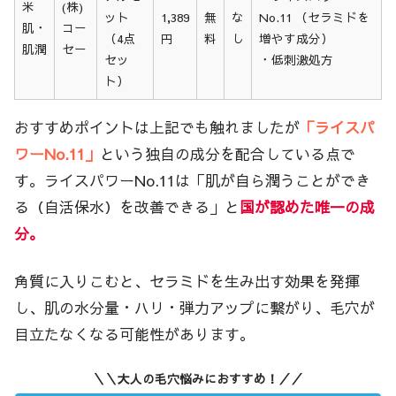
米
(株)
保
ット
1,389
無
な
No.11 （セラミドを
肌・
コー
証
（4点
円
料
し
増やす成分）
肌潤
セー
セッ
・低刺激処方
ト）
おすすめポイントは上記でも触れましたが
「ライスパ
ワーNo.11」
という独自の成分を配合している点で
す。ライスパワーNo.11は「肌が自ら潤うことができ
る（自活保水）を改善できる」と
国が認めた唯一の成
分。
角質に入りこむと、セラミドを生み出す効果を発揮
し、肌の水分量・ハリ・弾力アップに繋がり、毛穴が
目立たなくなる可能性があります。
＼＼大人の毛穴悩みにおすすめ！／／