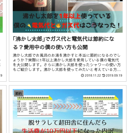
｢沸かし太郎｣でガス代と電気代は節約にな
る？愛用中の僕の使い方も公開
沸かし太郎でお風呂のお湯を沸かすと本当に節約になるのでし
ょうか？実際に1年以上沸かし太郎を愛用している僕の電気代
ル
を大公開します。さらに沸かし太郎を使ったシャワーの使い方
に
もご紹介します。沸かし太郎を使ってみたいと考えている方は
必見です。
19
2018.11.22
2019.09.19
節約