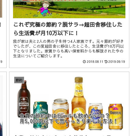
！
これぞ究極の節約？脱サラ→超田舎移住した
ら生活費が月10万以下に！
我が家は夫と2人の男の子を持つ4人家族です。元々節約が好き
り
でしたが、この度超田舎に移住したところ、生活費が10万円以
下となりました。家賃からも高い保育料からも解放された今の
生活についてご紹介します。
19
2018.08.11
2019.09.19
節約