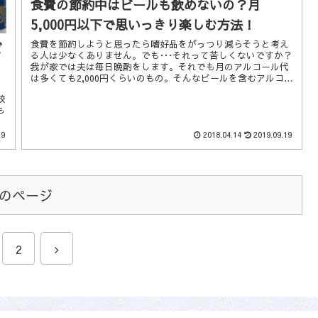
食費の節約中はビールも飲めないの？月
5,000円以下で思いっきり楽しむ方法！
食費を節約しようと思ったら嗜好品をがっつり減らそうと考え
ビ
る人は少なくありません。でも･･･それって苦しくないですか？
我が家では夫は毎日晩酌をします。それでも月のアルコール代
は多くても2,000円くらいのもの。そんなビールを含むアルコー
ルの節約術をまとめました。
較
も
約
19
2018.04.14
2019.09.19
のページ
2