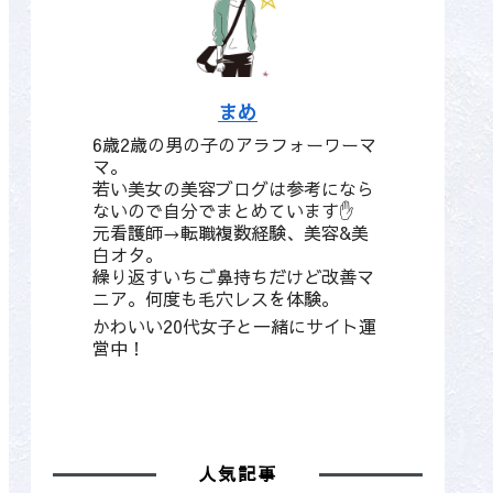
まめ
6歳2歳の男の子のアラフォーワーマ
マ。
若い美女の美容ブログは参考になら
ないので自分でまとめています✋
元看護師→転職複数経験、美容&美
白オタ。
繰り返すいちご鼻持ちだけど改善マ
ニア。何度も毛穴レスを体験。
かわいい20代女子と一緒にサイト運
営中！
人気記事