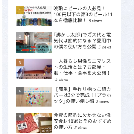
晩酌にビールの人必見！
100円以下の第3のビール11
本を徹底比較！
5 views
｢沸かし太郎｣でガス代と電
気代は節約になる？愛用中
の僕の使い方も公開
5 views
一人暮らし男性ミニマリス
トの生活とは？お部屋・
服・仕事・食事を大公開！
5 views
【簡単】手作り抱っこ紐カ
バーは3分で完成！｢プラホ
ック｣の使い倒し術
2 views
食費の節約に欠かせない激
安食材10選とそのおすすめ
の使い方
2 views