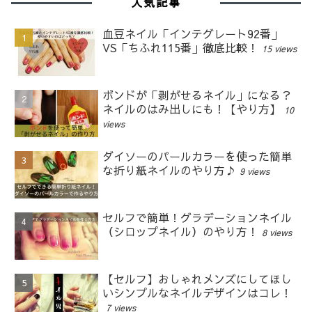
人気記事
血豆ネイル「インテグレート92番」
VS「ちふれ115番」徹底比較！
15 views
ボンドが「剥がせるネイル」になる？
ネイルのはみ出しにも！【やり方】
10
views
ダイソーのパールカラーを使った簡単
な折り紙ネイルのやり方♪
9 views
セルフで簡単！グラデーションネイル
（シロップネイル）のやり方！
8 views
【セルフ】おしゃれメンズにしてほし
いシンプルなネイルデザインはコレ！
7 views