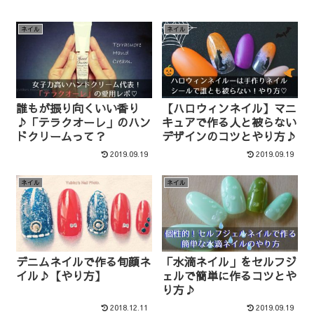
ネイル
ネイル
誰もが振り向くいい香り
【ハロウィンネイル】マニ
♪「テラクオーレ」のハン
キュアで作る人と被らない
ドクリームって？
デザインのコツとやり方♪
2019.09.19
2019.09.19
ネイル
ネイル
デニムネイルで作る旬顔ネ
「水滴ネイル」をセルフジ
イル♪【やり方】
ェルで簡単に作るコツとや
り方♪
2018.12.11
2019.09.19