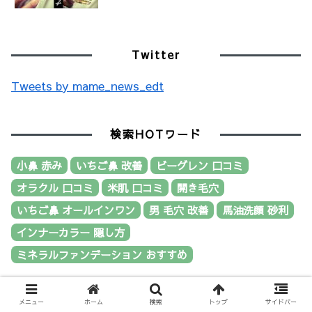
Twitter
Tweets by mame_news_edt
検索HOTワード
小鼻 赤み
いちご鼻 改善
ビーグレン 口コミ
オラクル 口コミ
米肌 口コミ
開き毛穴
いちご鼻 オールインワン
男 毛穴 改善
馬油洗顔 砂利
インナーカラー 隠し方
ミネラルファンデーション おすすめ
メニュー
ホーム
検索
トップ
サイドバー