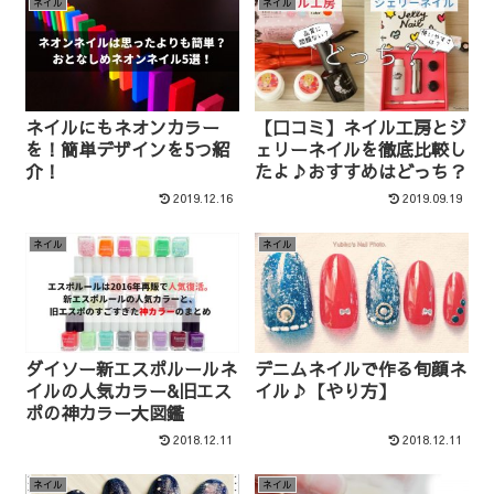
ネイル
ネイル
ネイルにもネオンカラー
【口コミ】ネイル工房とジ
を！簡単デザインを5つ紹
ェリーネイルを徹底比較し
介！
たよ♪おすすめはどっち？
2019.12.16
2019.09.19
ネイル
ネイル
ダイソー新エスポルールネ
デニムネイルで作る旬顔ネ
イルの人気カラー&旧エス
イル♪【やり方】
ポの神カラー大図鑑
2018.12.11
2018.12.11
ネイル
ネイル