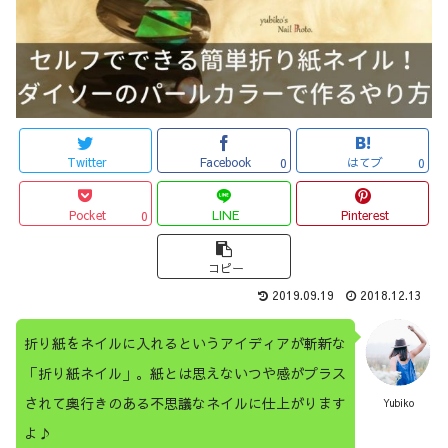
Twitter
Facebook
はてブ
0
0
Pocket
LINE
Pinterest
0
コピー
2019.09.19
2018.12.13
折り紙をネイルに入れるというアイディアが斬新な
「折り紙ネイル」。紙とは思えないつや感がプラス
されて奥行きのある不思議なネイルに仕上がります
Yubiko
よ♪