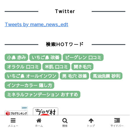
Twitter
Tweets by mame_news_edt
検索HOTワード
小鼻 赤み
いちご鼻 改善
ビーグレン 口コミ
オラクル 口コミ
米肌 口コミ
開き毛穴
いちご鼻 オールインワン
男 毛穴 改善
馬油洗顔 砂利
インナーカラー 隠し方
ミネラルファンデーション おすすめ
メニュー
ホーム
検索
トップ
サイドバー