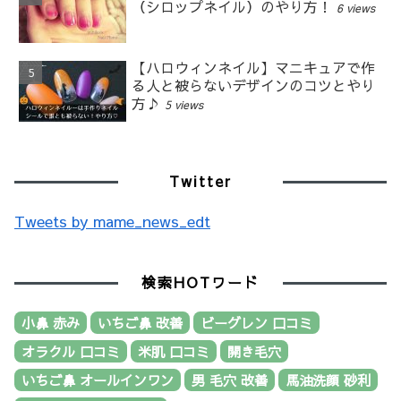
（シロップネイル）のやり方！
6 views
【ハロウィンネイル】マニキュアで作
る人と被らないデザインのコツとやり
方♪
5 views
Twitter
Tweets by mame_news_edt
検索HOTワード
小鼻 赤み
いちご鼻 改善
ビーグレン 口コミ
オラクル 口コミ
米肌 口コミ
開き毛穴
いちご鼻 オールインワン
男 毛穴 改善
馬油洗顔 砂利