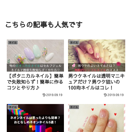
こちらの記事も人気です
ネイル
ネイル
【ボタニカルネイル】簡単
男ウケネイルは透明マニキ
で失敗知らず！簡単に作る
ュアだけ？男ウケ狙いの
コツとやり方♪
100均ネイルはコレ！
2019.09.19
2019.09.19
ネイル
ネイル