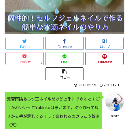
Twitter
Facebook
はてブ
0
0
Pocket
LINE
Pinterest
0
コピー
2019.09.19
2018.12.16
賛否両論ある水玉ネイルだけど上手にできるとすご
くかわいいってYubiokoは思います。時々作って周
りから手が濡れてる！って言われるのけっこう好き
Yubiko
（笑）