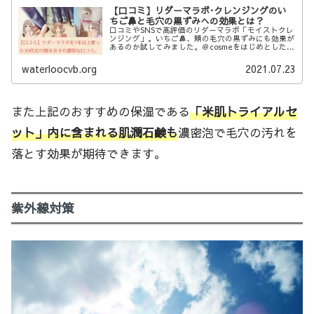
【口コミ】リダーマラボ･クレンジングのい
ちご鼻と毛穴の黒ずみへの効果とは？
口コミやSNSで高評価のリダーマラボ「モイストクレ
ンジング」。いちご鼻、頬の毛穴の黒ずみにも効果が
あるのか試してみました。＠cosmeをはじめとした良
い口コミ、悪い口コミの内容もご紹介しています。
waterloocvb.org
2021.07.23
また上記のおすすめの保湿である
「米肌トライアルセ
ット」内に含まれる肌潤石鹸も
濃密泡で毛穴の汚れを
落とす効果が期待できます。
紫外線対策