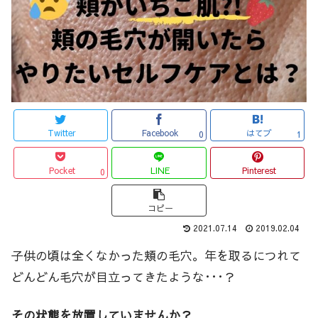
Twitter
Facebook
はてブ
0
1
Pocket
LINE
Pinterest
0
コピー
2021.07.14
2019.02.04
子供の頃は全くなかった頬の毛穴。年を取るにつれて
どんどん毛穴が目立ってきたような･･･？
その状態を放置していませんか？