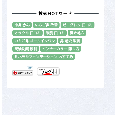
検索HOTワード
小鼻 赤み
いちご鼻 改善
ビーグレン 口コミ
オラクル 口コミ
米肌 口コミ
開き毛穴
いちご鼻 オールインワン
男 毛穴 改善
馬油洗顔 砂利
インナーカラー 隠し方
ミネラルファンデーション おすすめ