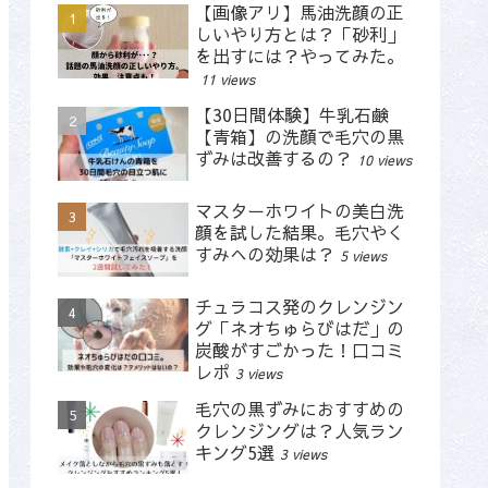
【画像アリ】馬油洗顔の正
しいやり方とは？「砂利」
を出すには？やってみた。
11 views
【30日間体験】牛乳石鹸
【青箱】の洗顔で毛穴の黒
ずみは改善するの？
10 views
マスターホワイトの美白洗
顔を試した結果。毛穴やく
すみへの効果は？
5 views
チュラコス発のクレンジン
グ「ネオちゅらびはだ」の
炭酸がすごかった！口コミ
レポ
3 views
毛穴の黒ずみにおすすめの
クレンジングは？人気ラン
キング5選
3 views