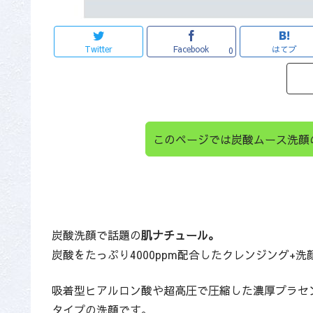
Twitter
Facebook
はてブ
0
このページでは炭酸ムース洗顔
炭酸洗顔で話題の
肌ナチュール。
炭酸をたっぷり4000ppm配合したクレンジング+洗
吸着型ヒアルロン酸や超高圧で圧縮した濃厚プラセ
タイプの洗顔です。