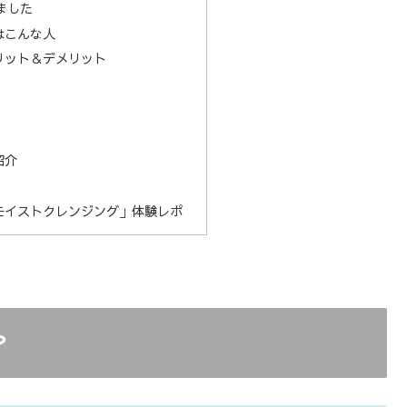
ました
はこんな人
リット＆デメリット
紹介
モイストクレンジング」体験レポ
？