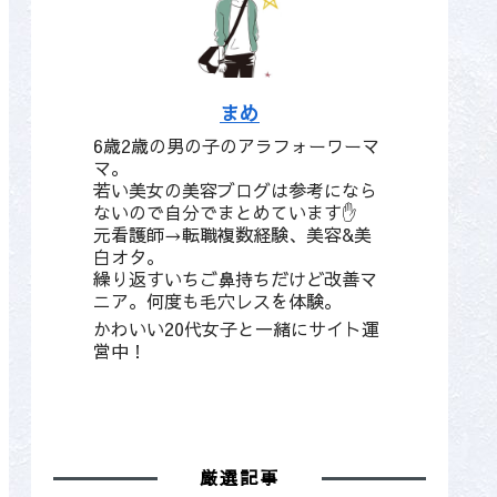
まめ
6歳2歳の男の子のアラフォーワーマ
マ。
若い美女の美容ブログは参考になら
ないので自分でまとめています✋
元看護師→転職複数経験、美容&美
白オタ。
繰り返すいちご鼻持ちだけど改善マ
ニア。何度も毛穴レスを体験。
かわいい20代女子と一緒にサイト運
営中！
厳選記事