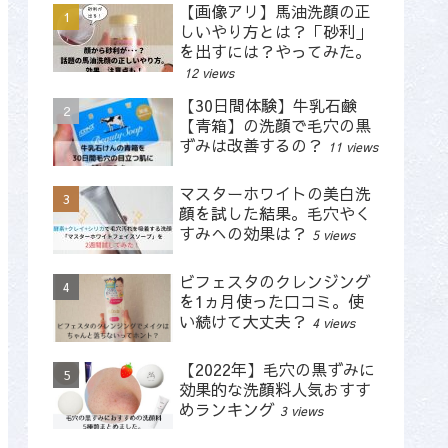
【画像アリ】馬油洗顔の正
しいやり方とは？「砂利」
を出すには？やってみた。
12 views
【30日間体験】牛乳石鹸
【青箱】の洗顔で毛穴の黒
ずみは改善するの？
11 views
マスターホワイトの美白洗
顔を試した結果。毛穴やく
すみへの効果は？
5 views
ビフェスタのクレンジング
を1ヵ月使った口コミ。使
い続けて大丈夫？
4 views
【2022年】毛穴の黒ずみに
効果的な洗顔料人気おすす
めランキング
3 views