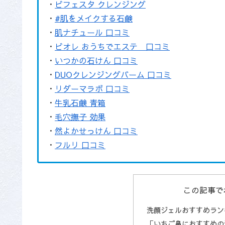
・
ビフェスタ クレンジング
・
#肌をメイクする石鹸
・
肌ナチュール 口コミ
・
ビオレ おうちでエステ 口コミ
・
いつかの石けん 口コミ
・
DUOクレンジングバーム 口コミ
・
リダーマラボ 口コミ
・
牛乳石鹸 青箱
・
毛穴撫子 効果
・
然よかせっけん 口コミ
・
フルリ 口コミ
この記事で
洗顔ジェルおすすめラン
「いちご鼻におすすめの