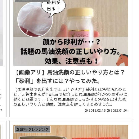
【画像アリ】馬油洗顔の正しいやり方とは？
「砂利」を出すには？やってみた。
レ
【馬油洗顔で砂利を出す正しいやり方】砂利とは角栓汚れのこ
み
と。元鈴木さんがTwitterで紹介した馬油洗顔が毛穴の黒ずみに
ジ
効くと話題です。そんな馬油洗顔でしっかりと角栓を出すため
報
の正しいやり方と効果、注意点を詳しくまとめました。
07
2019.02.16
2022.01.04
洗顔料･クレンジング