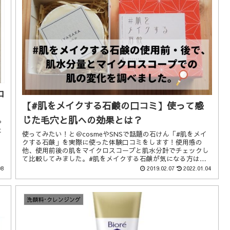
コ
【#肌をメイクする石鹸の口コミ】使って感
じた毛穴と肌への効果とは？
や
に
使ってみたい！と＠cosmeやSNSで話題の石けん「#肌をメイ
クする石鹸」を実際に使った体験口コミをします！使用感の
他、使用前後の肌をマイクロスコープと肌水分計でチェックし
て比較してみました。#肌をメイクする石鹸が気になる方はぜ
ひチェックしてみてください。
08
2019.02.07
2022.01.04
洗顔料･クレンジング