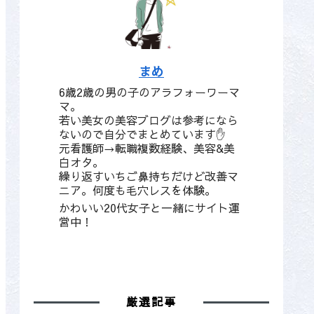
まめ
6歳2歳の男の子のアラフォーワーマ
マ。
若い美女の美容ブログは参考になら
ないので自分でまとめています✋
元看護師→転職複数経験、美容&美
白オタ。
繰り返すいちご鼻持ちだけど改善マ
ニア。何度も毛穴レスを体験。
かわいい20代女子と一緒にサイト運
営中！
厳選記事