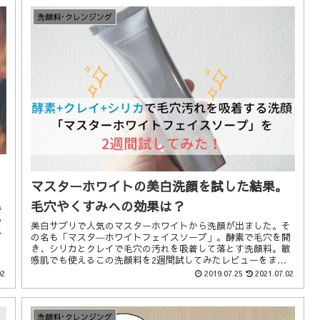
洗顔料･クレンジング
マスターホワイトの美白洗顔を試した結果。
毛穴やくすみへの効果は？
み
い
美白サプリで人気のマスターホワイトから洗顔が出ました。そ
ネ
の名も「マスタ―ホワイトフェイスソープ」。酵素で毛穴を開
。
き、シリカとクレイで毛穴の汚れを吸着して落とす洗顔料。敏
感肌でも使えるこの洗顔料を2週間試してみたレビューをまと
めます。また高評価口コミ・低評価口コミもご紹介します。
02
2019.07.25
2021.07.02
洗顔料･クレンジング