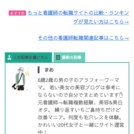
もっと看護師の転職サイトの比較・ランキン
おすすめ
グが見たい方はこちら→
その他の看護師転職関連記事はこちら→
この記事を書いた人
最新の記事
まめ
6歳2歳の男の子のアラフォーワーマ
マ。 若い美女の美容ブログは参考に
ならないので自分でまとめています✋
元看護師→転職複数経験、美容&美白
オタ。 繰り返すいちご鼻持ちだけど
改善マニア。何度も毛穴レスを体験。
かわいい20代女子と一緒にサイト運営
中！