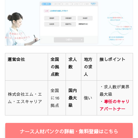
運営会社
全国
求人
地方
推しポイント
の拠
数
の求
点数
人
・求人数が業界
全国
国内
株式会社エム・エ
最大級
に16
最大
強い
ム・エスキャリア
・
専任のキャリ
拠点
級
アパートナー
ナース人材バンクの詳細・無料登録はこちら