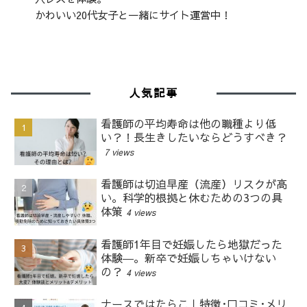
かわいい20代女子と一緒にサイト運営中！
人気記事
看護師の平均寿命は他の職種より低
い？！長生きしたいならどうすべき？
7 views
看護師は切迫早産（流産）リスクが高
い。科学的根拠と休むための3つの具
体策
4 views
看護師1年目で妊娠したら地獄だった
体験―。新卒で妊娠しちゃいけない
の？
4 views
ナースではたらこ｜特徴･口コミ･メリ