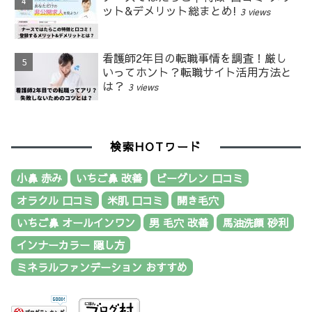
ット&デメリット総まとめ!
3 views
看護師2年目の転職事情を調査！厳し
いってホント？転職サイト活用方法と
は？
3 views
検索HOTワード
小鼻 赤み
いちご鼻 改善
ビーグレン 口コミ
オラクル 口コミ
米肌 口コミ
開き毛穴
いちご鼻 オールインワン
男 毛穴 改善
馬油洗顔 砂利
インナーカラー 隠し方
ミネラルファンデーション おすすめ