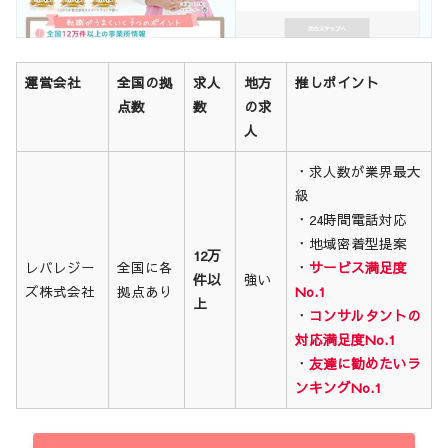
運営会社
全国の拠
求人
地方
推しポイント
点数
数
の求
人
・求人数が業界最大
級
・24時間電話対応
・地域密着型提案
12万
レバレジー
全国に各
・
サービス満足度
件以
強い
ズ株式会社
拠点あり
No.1
上
・
コンサルタントの
対応満足度No.1
・
友達に勧めたいラ
ンキングNo.1