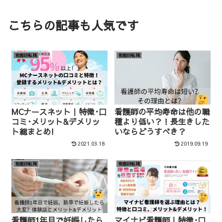
こちらの記事も人気です
看護師転職
看護師転職
MCナースネット｜特徴･口
看護師の平均寿命は他の職
コミ･メリット&デメリッ
種より低い？！長生きした
ト総まとめ!
いならどうすべき？
2021.03.18
2019.09.19
看護師転職
看護師転職
看護師1年目で妊娠したら
マイナビ看護師｜特徴･口