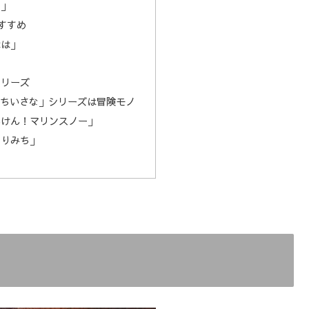
ン」
すすめ
はは」
シリーズ
 ちいさな」シリーズは冒険モノ
んけん！マリンスノー」
えりみち」