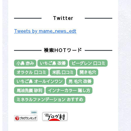
Twitter
Tweets by mame_news_edt
検索HOTワード
小鼻 赤み
いちご鼻 改善
ビーグレン 口コミ
オラクル 口コミ
米肌 口コミ
開き毛穴
いちご鼻 オールインワン
男 毛穴 改善
馬油洗顔 砂利
インナーカラー 隠し方
ミネラルファンデーション おすすめ