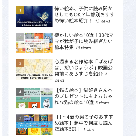
怖い絵本、子供に読み聞か
せしてもOK？年齢別おすす
め怖い絵本紹介！
15 views
懐かしい絵本10選！30代マ
マが我が子に読み継ぎたい
絵本特集
10 views
心温まる名作絵本「ばあば
は、だいじょうぶ」映画公
開前にあらすじを紹介
4
views
【猫の絵本】猫好きさんへ
のプレゼントにも♪おしゃ
れな猫の絵本10選
3 views
【1～4歳の男の子のおすす
め絵本】夢中で何度も読ん
だ絵本5選！
1 view