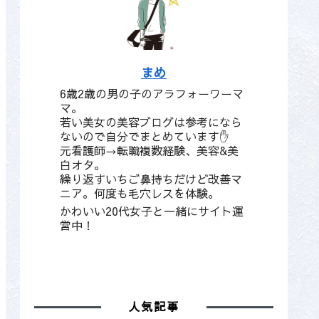
まめ
6歳2歳の男の子のアラフォーワーマ
マ。
若い美女の美容ブログは参考になら
ないので自分でまとめています✋
元看護師→転職複数経験、美容&美
白オタ。
繰り返すいちご鼻持ちだけど改善マ
ニア。何度も毛穴レスを体験。
かわいい20代女子と一緒にサイト運
営中！
人気記事