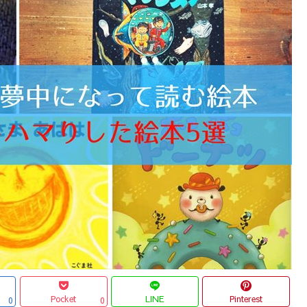
Pocket
LINE
Pinterest
0
0