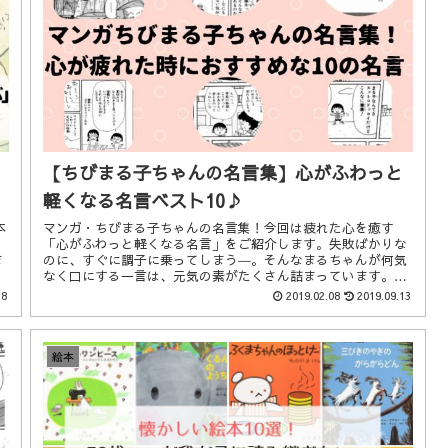
【ちびまる子ちゃんの名言集】心がふわっと
軽くなる名言ベスト10♪
本
マンガ・ちびまる子ちゃんの名言集！今回は疲れた心を癒す
「心がふわっと軽くなる名言」をご紹介します。失敗ばかりな
ま
のに、すぐに調子に乗ってしまう―。そんなまるちゃんが何気
。
なく口にする一言は、元気の素がたくさん詰まっています。意
外と深いちびまる子ちゃんの名言をお楽しみください。
18
2019.02.08
2019.09.13
絵本